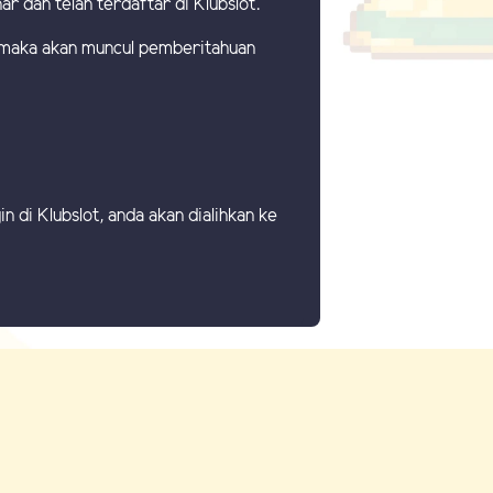
 dan telah terdaftar di Klubslot.
 maka akan muncul pemberitahuan
n di Klubslot, anda akan dialihkan ke