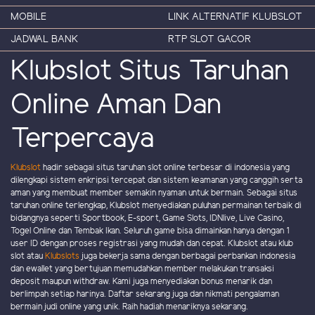
MOBILE
LINK ALTERNATIF KLUBSLOT
JADWAL BANK
RTP SLOT GACOR
Klubslot Situs Taruhan
Online Aman Dan
Terpercaya
Klubslot
hadir sebagai situs taruhan slot online terbesar di indonesia yang
dilengkapi sistem enkripsi tercepat dan sistem keamanan yang canggih serta
aman yang membuat member semakin nyaman untuk bermain. Sebagai situs
taruhan online terlengkap, Klubslot menyediakan puluhan permainan terbaik di
bidangnya seperti Sportbook, E-sport, Game Slots, IDNlive, Live Casino,
Togel Online dan Tembak Ikan. Seluruh game bisa dimainkan hanya dengan 1
user ID dengan proses registrasi yang mudah dan cepat. Klubslot atau klub
slot atau
Klubslots
juga bekerja sama dengan berbagai perbankan indonesia
dan ewallet yang bertujuan memudahkan member melakukan transaksi
deposit maupun withdraw. Kami juga menyediakan bonus menarik dan
berlimpah setiap harinya. Daftar sekarang juga dan nikmati pengalaman
bermain judi online yang unik. Raih hadiah menariknya sekarang.