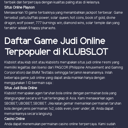
terbaik dan terpercaya dengan kualitas paling atas di kelasnya.
Situs Online Playson
Menawarkan 10 game terbaiknya yang menambahkan jackpot terbesar. Game
tersebut yaitu buffalo power, solar queen, hot coins, book of gold, divine
dragon, wolf power, 777 burnings win, diamond wins, solar temple dan yang
terakhir adalah 9 happy pharaohs.
Daftar Game Judi Online
Terpopuler di KLUBSLOT
Klubslot atau klub slot atau klubslots merupakan situs judi online resmi yang
memiliki legalitas dan lisensi dari PAGCOR (Philippine Amusement and Gaming
Corporation) dan BMM Testlabs sehingga terjamin keamanannya. Inilah
beberapa game judi online yang dapat anda mainkan hanya dengan
menggunakan 1 ID bermain saja :
Situs Judi Bola Online
Klubslot merupakan agen taruhan bola online dengan permainan bola yang
dilangsungkan secara virtual terlengkap di Asia. Kami menawarkan agen
SBOBET, UBOBET, SBOBET. Jika kalian gemar memainkan permainan taruhan
bola dengan jenis permainan 1x2, odds even, over under, dll. Anda dapat
memainkannya secara langsung.
Casino Online
Anda dapat menemukan permainan casino online terpercaya. Kami sudah