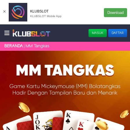
×
KLUBSLOT
Download
KLUBSLOT Mobile App
MASUK
DAFTAR
MM Tangkas
BERANDA